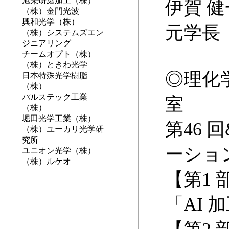
旭栄研磨加工（株）
伊賀 
（株）金門光波
興和光学（株）
元学長
（株）システムズエン
ジニアリング
チームオプト（株）
（株）ときわ光学
◎
理化
日本特殊光学樹脂
（株）
パルステック工業
室
（株）
堀田光学工業（株）
第46 
（株）ユーカリ光学研
究所
ーショ
ユニオン光学（株）
（株）ルケオ
【第1
「AI