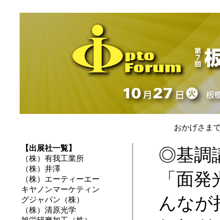
おかげさま
【出展社一覧】
◎基調
（株）有我工業所
（株）井澤
「面発
（株）エーティーエー
キヤノンマーケティン
んなが持
グジャパン（株）
（株）清原光学