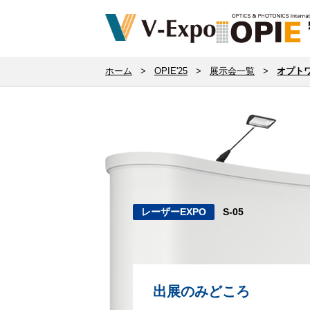
ホーム
>
OPIE'25
>
展示会一覧
>
オプト
レーザーEXPO
S-05
出展のみどころ