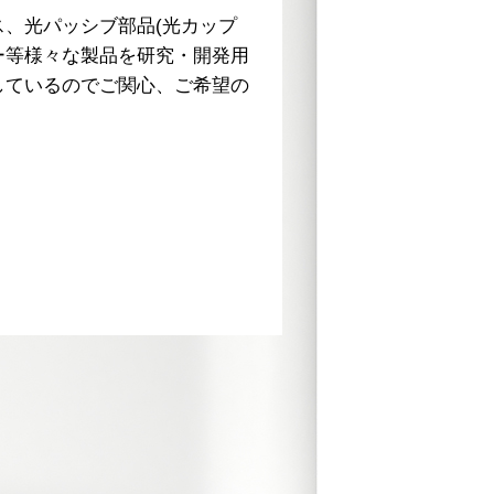
、光パッシブ部品(光カップ
光関連製品を幅広く
ー等様々な製品を研究・開発用
ラ、アイソレータ、
しているのでご関心、ご希望の
で少量でご案内させ
製品がございました