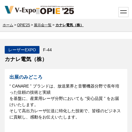
toggle
ホーム
>
OPIE'25
>
展示会一覧
>
カナレ電気（株）
レーザーEXPO
F-44
カナレ電気（株）
出展のみどころ
“ CANARE ” ブランドは、放送業界と音響機器分野で長年培
った信頼の技術と実績
を基盤に、産業用レーザ分野においても “安心品質 ” をお届
けいたします。
そして高出力レーザ伝送に特化した技術で、皆様のビジネス
に貢献し、感動をお伝えいたします。