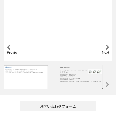
Previous
Next
出展のみどころ
QBH対応リセプタクル
F
“ CANARE ” ブランドは、放送業界と音響機器分野で長年培った信頼の技術と実績
カナレ電気のQBH型対応リセプタクルは、品質、納期、価格とのご満
■
を基盤に、産業用レーザ分野においても “安心品質 ” をお届けいたします。
足いただける
■
そして高出力レーザ伝送に特化した技術で、皆様のビジネスに貢献し、感動をお伝えいたします。
ご提案をいたします。
■
❑高い気密性で加工時の粉塵の侵入を防止
■
❑高い嵌合性でスムーズな脱着が可能
■
❑2段式ロック機構により確実な接続
■
❑温度スィッチを内蔵することにより安全性を確保
■
❑徹底した製造管理で高品質を保証
■
❑自社による独自設計のためカスタマイズが可能 ❑自社工場による製造とアセンブリで安定納期を実現
■
Next
お問い合わせフォーム