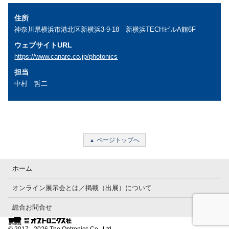
住所
神奈川県横浜市港北区新横浜3-9-18 新横浜TECHビルA館6F
ウェブサイトURL
https://www.canare.co.jp/photonics
担当
中村 哲二
ページトップへ
ホーム
オンライン展示会とは／掲載（出展）について
総合お問合せ
© 2017 - 2026 The Optronics Co., Ltd.