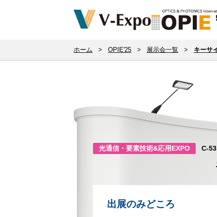
ホーム
>
OPIE'25
>
展示会一覧
>
キーサ
光通信・要素技術&応用EXPO
C-53
出展のみどころ