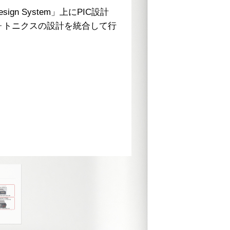
gn System」上にPIC設計
Keysight Photon
とフォトニクスの設計を統合して行
ラットフォームの
ウト生成ツール、
レーション機能に
レクトロニクスお
動化設計（EPD
す。シリコンフォ
クフローを加速し
回路（PIC）設