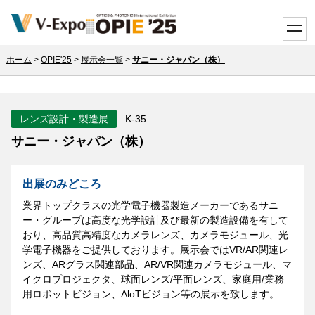
toggle
ホーム
>
OPIE'25
>
展示会一覧
>
サニー・ジャパン（株）
レンズ設計・製造展
K-35
サニー・ジャパン（株）
出展のみどころ
業界トップクラスの光学電子機器製造メーカーであるサニ
ー・グループは高度な光学設計及び最新の製造設備を有して
おり、高品質高精度なカメラレンズ、カメラモジュール、光
学電子機器をご提供しております。展示会ではVR/AR関連レ
ンズ、ARグラス関連部品、AR/VR関連カメラモジュール、マ
イクロプロジェクタ、球面レンズ/平面レンズ、家庭用/業務
用ロボットビジョン、AloTビジョン等の展示を致します。