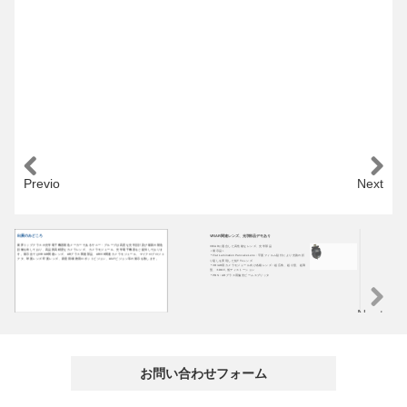
Previous
Next
出展のみどころ
VR/AR関連レンズ、光学部品デモあり
A
業界トップクラスの光学電子機器製造メーカーであるサニー・グループは高度な光学設計及び最新の製造
VR/ARに適合した高性能なレンズ、光学部品
AR
設備を有しており、高品質高精度なカメラレンズ、カメラモジュール、光学電子機器をご提供しておりま
＜展示品＞
Li
す。展示会ではVR/AR関連レンズ、ARグラス関連部品、AR/VR関連カメラモジュール、マイクロプロジェ
＊Flat Lamination Pancake Lens : 平面フィルム貼付により光路の折
応
クタ、球面レンズ/平面レンズ、家庭用/業務用ロボットビジョン、AloTビジョン等の展示を致します。
り返しを実現した短TTLレンズ
＜
＊VR/AR用カメラモジュール向け各種レンズ：超広角、超小型、超薄
W
型、６DOF, 低ディストーション
光
＊PBS：ARグラス用偏光ビームスプリッタ
Ey
ル
M
Next
お問い合わせフォーム