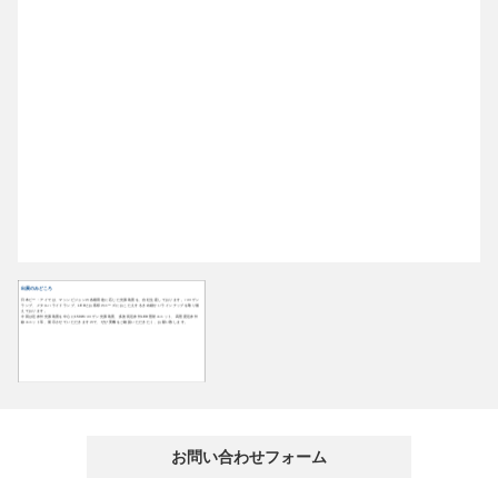
出展のみどころ
日本ピー・アイでは、マシンビジョンの各種用途に応じた光源装置を、自社生産しております。ハロゲン
ランプ、メタルハライドランプ、LEDとお客様のニーズにおこたえするきめ細かいラインナップを取り揃
えております。
今回は近赤外光源装置を中心に150Wハロゲン光源装置、多波長近赤外LED照射ユニット、高照度近赤外
線ユニット等、展示させていただきますので、ぜひ実機をご確認いただきたく、お願い致します。
お問い合わせフォーム