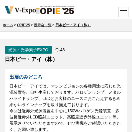
toggle
ホーム
>
OPIE'25
>
展示会一覧
>
日本ピー・アイ（株）
光源・光学素子EXPO
Q-48
日本ピー・アイ（株）
出展のみどころ
日本ピー・アイでは、マシンビジョンの各種用途に応じた光
源装置を、自社生産しております。ハロゲンランプ、メタル
ハライドランプ、LEDとお客様のニーズにおこたえするきめ
細かいラインナップを取り揃えております。
今回は近赤外光源装置を中心に150Wハロゲン光源装置、多
波長近赤外LED照射ユニット、高照度近赤外線ユニット等、
展示させていただきますので、ぜひ実機をご確認いただきた
く、お願い致します。