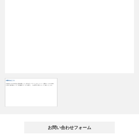
出展のみどころ
本展示会ではJAMSTECが研究開発している高出力レーザーによるコンクリート切断サンプルやPEEK-
CFRPと軽金属のレーザー直接接合サンプルを展示し、その原理と応用についてご紹介いたします。
お問い合わせフォーム