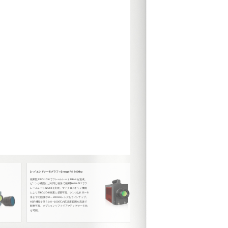
。
高性能・多機能・
ツInfraTec
解像度はエントリー
フェッショナル128
帯に応じた製品を
種あり用途に合わ
しており、各場面
[ハイエンドサーモグラフィ]ImageIR® 9400hp
光学ズーム式冷却サーモグラフィ ImageIR® 6300 Z
画素数1280x1024でフレームレート180Hzを達成。
複数のレンズを購入するコストや、交換する手間から解放す
ビニング機能により同じ画角で画素数640x512でフ
る、フルレンジ放射温度較正仕様の画期的なズームレンズ付
レームレート622Hzを実現。マイクロスキャン機能
きモデル、ImageIR 6300Zがハイエンドサーモグラフィ
により2560x2048画素に切替可能。レンズは0.16～8
ImageIRシリーズに登場しました。最先端のHOT検出器(XBn
倍までの顕微や25～200mmレンズをラインナップ。
技術)を採用、小型・軽量・低消費電力で、ドローンや航空
HDR機能を使うと0～1000℃の広温度範囲を高速で
機への搭載にも適したコンパクトなデザインです。
観察可能。オプションソフトでアクティブサーモ化
も可能。