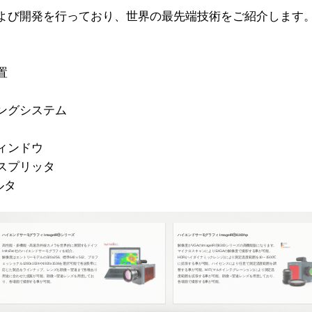
よび開発を行っており、世界の最先端技術をご紹介します
置
ングシステム
ィンドウ
スプリッタ
ルタ
計
ハイエンドサーモグラフィ ImageIRⓇシリーズ
ハイエンドサーモグラフィ ImageIRⓇ8300hp
高性能・多機能・高速赤外線カメラを世界的に展開するドイツ
解像度がVGAのImageIRⓇ8300シリーズの高機能版になります。
InfraTec社のハイエンドサーモグラフィを紹介。
マイクロスキャンによりSXGAの解像度で撮影する事が可能。
解像度はエントリーモデルの320x256、標準640ｘ512、プロフ
HDR(ハイダイナミックレンジ)により測定温度範囲を10～1500℃
ェッショナル1280x1024や1920x1536を選択可能で各波長帯に
に拡張する事が可能。ハイセンスにより任意で測定温度範囲を調
応じた製品をラインナップ。レンズも顕微～望遠まで各種あり
整する事が可能。MIT(マルチインテグレーション)により測定温
用途に合わせた提案が可能。顕微～望遠レンズを用意してお
度範囲を拡張する事が可能。顕微～望遠レンズを用意しており、
り、各場面で撮影する事が可能。
各場面で撮影する事が可能。