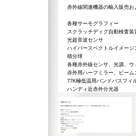
赤外線関連機器の輸入販売お
各種サーモグラフィー
スクラッチディグ自動検査装
光超音波センサ
ハイパースペクトルイメージ
積分球
各種赤外線センサ、光源、ウ
赤外用ハーフミラー、ビーム
77K極低温用バンドパスフィ
ハンディ近赤外分光器
NDIRガスセンサ・ガス濃度
張可能。
出展のみどころ
UV照度計
赤外線関連機器の輸入販売および開発を行っており、世界の最先端技術をご紹介します。
各種サーモグラフィー
干渉計
スクラッチディグ自動検査装置
光超音波センサ
ハイパースペクトルイメージングシステム
積分球
各種赤外線センサ、光源、ウィンドウ
赤外用ハーフミラー、ビームスプリッタ
77K極低温用バンドパスフィルタ
ハンディ近赤外分光器
NDIRガスセンサ・ガス濃度計
UV照度計
干渉計