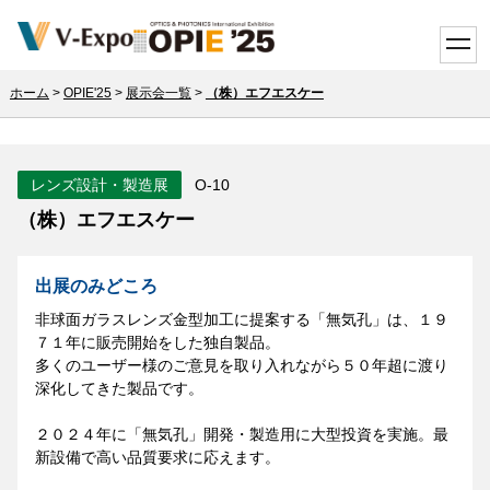
toggle
ホーム
>
OPIE'25
>
展示会一覧
>
（株）エフエスケー
レンズ設計・製造展
O-10
（株）エフエスケー
出展のみどころ
非球面ガラスレンズ金型加工に提案する「無気孔」は、１９
７１年に販売開始をした独自製品。
多くのユーザー様のご意見を取り入れながら５０年超に渡り
深化してきた製品です。
２０２４年に「無気孔」開発・製造用に大型投資を実施。最
新設備で高い品質要求に応えます。