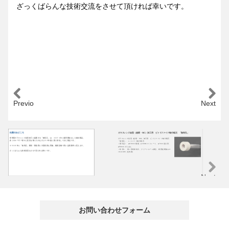
ざっくばらんな技術交流をさせて頂ければ幸いです。
Previous
Next
出展のみどころ
ガラスレンズ金型（超硬・SiC）加工用 ビトリファイド軸付砥石 「無気孔」
電
非球面ガラスレンズ金型加工に提案する「無気孔」は、１９７１年に販売開始をした独自製品。
ガラスレンズ金型（超硬・SiC）加工用 ビトリファイド軸付砥石
・
多くのユーザー様のご意見を取り入れながら５０年超に渡り深化してきた製品です。
「無気孔」、レジノイド軸付砥石
・超
＜展示品＞ φ0.6mm 極細、φ10mm ストレート、φ7mm 逆台形、
年
２０２４年に「無気孔」開発・製造用に大型投資を実施。最新設備で高い品質要求に応えます。
φ50mm そろばん
・
＜特 徴＞ 高い形状保持力、クリーンルーム調合、精密超硬軸 φd
・
ざっくばらんな技術交流をさせて頂ければ幸いです。
+0/-0.005（社内製）
・
Next
お問い合わせフォーム