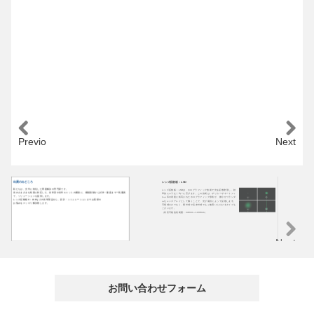
Previous
Next
出展のみどころ
レンズ拡散板：LSD
U
私たちは、光学に特化した問題解決の専門家です。
レンズ拡散板：LSDは、ホログラフィック技術で光を拡散整形し、効
UV
光のさまざまな性質に対応した、光学系や光学ユニットの開発に、構想段階から試作・量産まで一気通貫
率的にムラなく均一に広げます。この技術は、ポリカーボネートフィ
源
で、ソリューションを提供します。
ルム等の表面に転写されたホログラフィック形状が、微小かつランダ
り
レンズ拡散板®：LSDなどの光学部品から、設計・シミュレーションまでお客様の
ムなレンズアレイとして働くことで、光が屈折によって拡散します。
ま
お悩みをスッキリ解決致します。
可視域だけでなく、紫外域や近赤外域でもご使用いただけるタイプも
拡
ございます。
源
（対応可能波長範囲：240nm～1100nm）
Next
お問い合わせフォーム