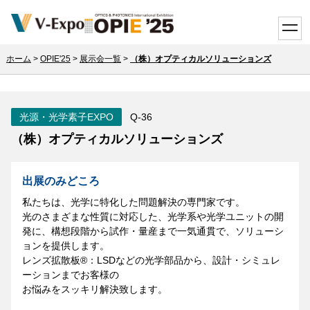
toggle
ホーム
>
OPIE'25
>
展示会一覧
>
（株）オプティカルソリューションズ
光源・光学素子EXPO
Q-36
（株）オプティカルソリューションズ
出展のみどころ
私たちは、光学に特化した問題解決の専門家です。
光のさまざまな性質に対応した、光学系や光学ユニットの開
発に、構想段階から試作・量産まで一気通貫で、ソリューシ
ョンを提供します。
レンズ拡散板®：LSDなどの光学部品から、設計・シミュレ
ーションまでお客様の
お悩みをスッキリ解決致します。