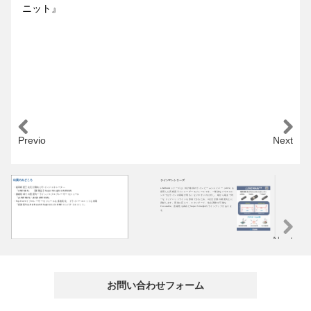
ニット』
Previous
Next
出展のみどころ
ラインマンシリーズ
マ
・超高精度三次元計測向けラインジェネレータ―
LINEMANシリーズは、特許取得のラインビームシェイパー（LBS）を
μ
『LINEMAN』 【新製品】Super Straight LINEMAN
採用した高精度ラインレーザーモジュールです。一般的なパウエルレ
ザ
・微細領域での照度均一ライン／スクエアレーザーモジュール
ンズではラインの両端が明るくなりやすいのに対し、端から端まで均
む
『μLINEMAN／μSQUAREMAN』
一なトップハットラインを形成できるため、3次元計測の精度向上に
す
・Top-Hatマイクロレーザーモジュールを多波長化、ドライバーユニットも内蔵
貢献します。用途に応じて、スタンダード、焦点調整が可能な
す
『多波長Top-Hat Beam Shaper ALL in ONE コンパクトユニット』
Focusable、直線性を高めたSuper Straightのラインナップがありま
安
す。
し
Next
お問い合わせフォーム