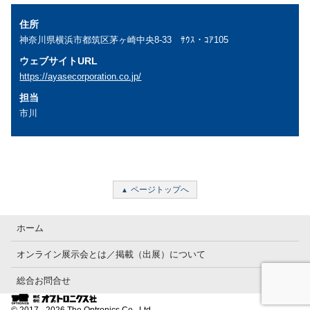
住所
神奈川県横浜市都筑区茅ヶ崎中央8-33 ｻｳｽ・ｺｱ105
ウェブサイトURL
https://ayasecorporation.co.jp/
担当
市川
ページトップへ
ホーム
オンライン展示会とは／掲載（出展）について
総合お問合せ
© 2017 - 2026 The Optronics Co., Ltd.