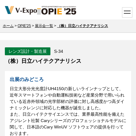
toggle
ホーム
>
OPIE'25
>
展示会一覧
>
（株）日立ハイテクアナリシス
レンズ設計・製造展
S-34
（株）日立ハイテクアナリシス
出展のみどころ
日立大形分光光度計UH4150の新しいラインナップとして、
近年スマートフォンや自動運転技術など産業分野で用いられ
ている近赤外領域の光学部材の評価に対し高感度かつ高ダイ
ナミックレンジに対応した機器が誕生しました。
また、日立ハイテクサイエンスでは、業界最高性能を備えた
アジレント社製 Caryシリーズのプロフェッショナルモデルに
関して、日本語のCary WinUV ソフトウェアの提供を行って
おります。