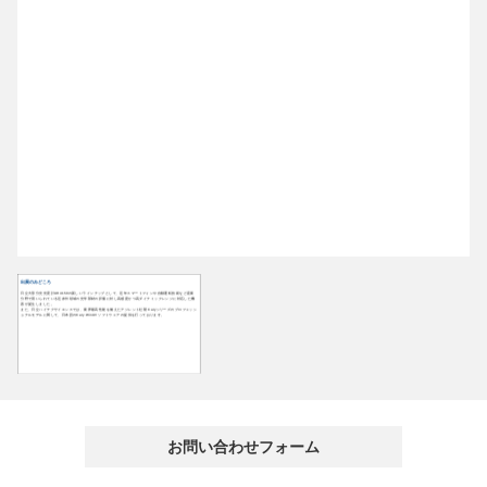
出展のみどころ
日立大形分光光度計UH4150の新しいラインナップとして、近年スマートフォンや自動運転技術など産業
分野で用いられている近赤外領域の光学部材の評価に対し高感度かつ高ダイナミックレンジに対応した機
器が誕生しました。
また、日立ハイテクサイエンスでは、業界最高性能を備えたアジレント社製 Caryシリーズのプロフェッシ
ョナルモデルに関して、日本語のCary WinUV ソフトウェアの提供を行っております。
お問い合わせフォーム