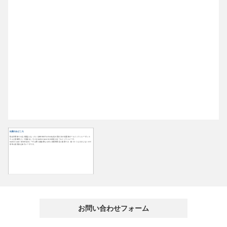
出展のみどころ
現在半導体での主力製品になっているBRIMO Technoloy社の高出力UV全固体オールインワンレーザシス
テムと産業用として供給をしているIradion Laser GmbH社のオールインワンレーザ。
Iradion Laser GmbH社のレーザは導入後故障もせずに長期間安定に使用でき、後コストもかからないので
非常に経済的な加工レーザです。
お問い合わせフォーム