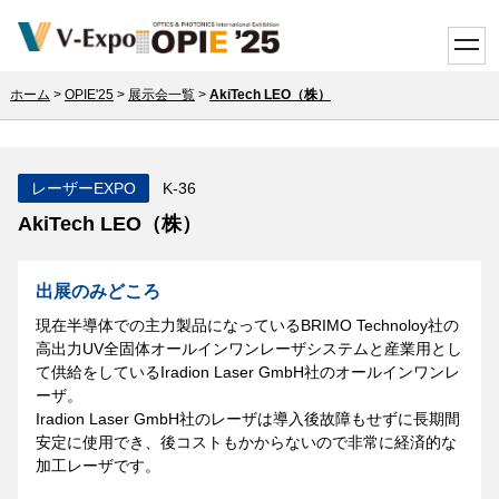
toggle
ホーム
>
OPIE'25
>
展示会一覧
>
AkiTech LEO（株）
レーザーEXPO
K-36
AkiTech LEO（株）
出展のみどころ
現在半導体での主力製品になっているBRIMO Technoloy社の
高出力UV全固体オールインワンレーザシステムと産業用とし
て供給をしているIradion Laser GmbH社のオールインワンレ
ーザ。
Iradion Laser GmbH社のレーザは導入後故障もせずに長期間
安定に使用でき、後コストもかからないので非常に経済的な
加工レーザです。