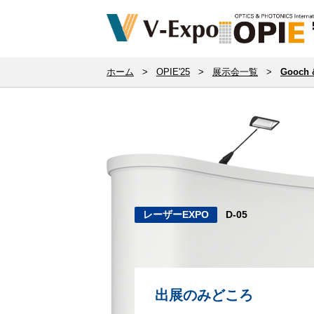
ホーム
>
OPIE'25
>
展示会一覧
>
Gooch
レーザーEXPO
D-05
出展のみどころ