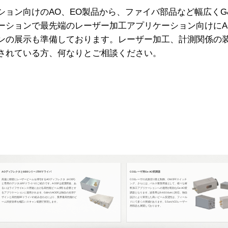
ション向けのAO、EO製品から、ファイバ部品など幅広くG
ーションで最先端のレーザー加工アプリケーション向けにA
ンの展示も準備しております。レーザー加工、計測関係の
されている方、何なりとご相談ください。
AOディフレクタと6000シリーズRFドライバ
CO2レーザ用Ge AO変調器
高速に精密にレーザービームを掃引するAOディフレクタ（AODF)
CO2レーザの光路切り替え制御、ON/OFFスイッチ
と専用のデジタルRFドライバのご紹介です。AODFは産業用途、あ
ング、さらには、パルス整形用途として、様々な材
るいはライフサイエンス用途における高性能ビーム掃引を必要とす
料加工アプリケーションへの適用が有効なGe AO変
るアプリケーションに適用されます。G&HのAODFは独自の光学デ
調器となります。波長帯は9.4/10.6umに対応。独自
ザインと高性能RFドライバの組み合わせにより、業界最高性能のビ
設計により実現した高いビーム安定性は、フィール
ーム回折効率を幅広いスキャン範囲で実現します。
ドにて多くの実績があります。5.5unのCOレーザー
用部品も展開しております。