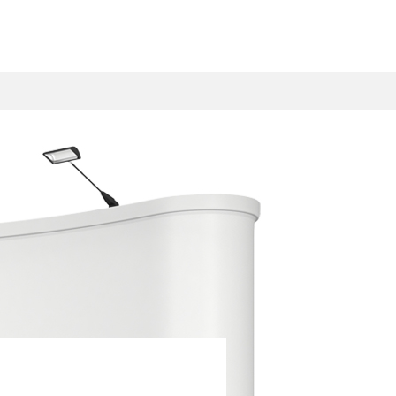
AOディフレクタと