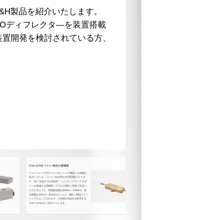
&H製品を紹介いたします。
高速に精密にレー
Oディフレクタ―を装置搭載
（AODF)と専用
装置開発を検討されている方、
産業用途、あるい
掃引を必要とする
AODFは独自の
より、業界最高性
現します。
FIber-Q(TM) ファイバ結合AO変調器
3910シリーズ RFドライバ
ファイバレーザやファイバセンシング機器への搭載が
Fiber-Qの全シリーズに対応する他、計測用など多くのAOM
拡大している、ファイバ結合型のAO変調器となりま
に対応する最新型のRFドライバとなります。
す。高い消光比での光変調・スイッチングやヘテロダ
設定可能な周波数範囲は35MHzから500MHz、RF出力は7W
インを構成する周波数シフタなど幅広い用途で対応い
まで対応いたします。
ただけるように、周波数範囲は40MHz～300MHz、波
アナログ変調、デジタル変調、あるいは、それらの混合モー
長範囲は450nm～2000nmといった、幅広い製品ライン
ドなど多様な動作で各種アプリケーションに対応いたしま
ナップとなっております。>90dBの消光比を実現する
す。
FIber-Q Ultraもご紹介いたします。