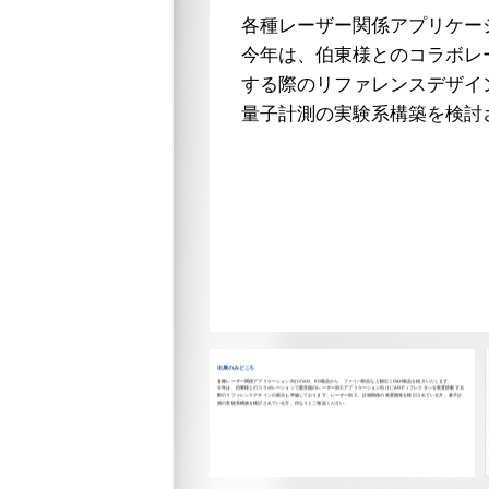
各種レーザー関係アプリケー
今年は、伯東様とのコラボレ
する際のリファレンスデザイ
量子計測の実験系構築を検討
出展のみどころ
各種レーザー関係アプリケーション向けのAO、EO製品から、ファイバ部品など幅広くG&H製品を紹介いたします。
今年は、伯東様とのコラボレーションで最先端のレーザー加工アプリケーション向けにAOディフレクタ―を装置搭載する
際のリファレンスデザインの展示も準備しております。レーザー加工、計測関係の装置開発を検討されている方、量子計
測の実験系構築を検討されている方、何なりとご相談ください。