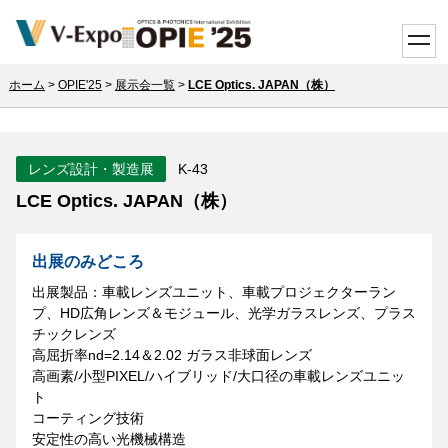
toggle
ホーム
>
OPIE'25
>
展示会一覧
>
LCE Optics. JAPAN（株）
レンズ設計・製造展
K-43
LCE Optics. JAPAN（株）
出展のみどころ
出展製品：車載レンズユニット、車載プロジェクターラン
プ、HD広角レンズ＆モジュール、光学ガラスレンズ、プラス
チックレンズ
高屈折率nd=2.14＆2.02 ガラス非球面レンズ
高画素/小型PIXEL/ハイブリッド/大口径の車載レンズユニッ
ト
コーティング技術
安定性の高い光機械構造