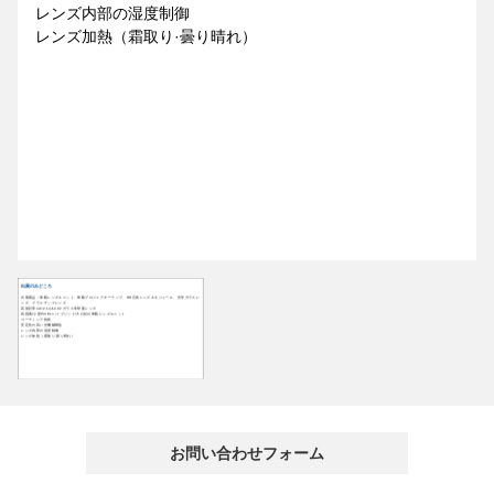
レンズ内部の湿度制御
レンズ加熱（霜取り·曇り晴れ）
出展のみどころ
出展製品：車載レンズユニット、車載プロジェクターランプ、HD広角レンズ＆モジュール、光学ガラスレ
ンズ、プラスチックレンズ
高屈折率nd=2.14＆2.02 ガラス非球面レンズ
高画素/小型PIXEL/ハイブリッド/大口径の車載レンズユニット
コーティング技術
安定性の高い光機械構造
レンズ内部の湿度制御
レンズ加熱（霜取り·曇り晴れ）
お問い合わせフォーム