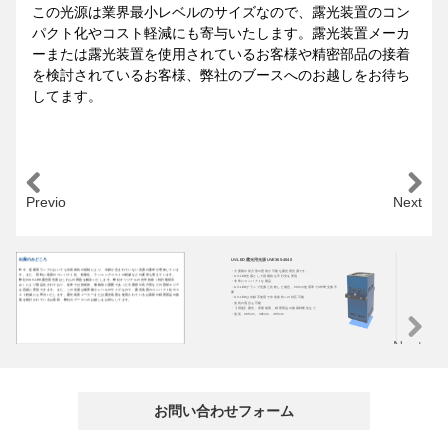
この光源は業界最小レベルのサイズなので、露光装置のコン
パクト化やコスト軽減にも寄与いたします。露光装置メーカ
ーまたは露光装置を使用されているお客様や精密部品の接着
を検討されているお客様、弊社のブースへのお越しをお待ち
してます。
Previous
Next
出展のみどころ
UV-LED 露光用光源 UVE365-4040
U
昨今、産業用ランプにおいても水俣条約の規制により、水銀が含まれていない光源の要求が増加していま
・大面積や長方形の照射が可能な露光用光源です。
U
す。また、同時に装置のコンパクト化、軽量化、ランニングコストの軽減などの要求も増えています。
・UV-LED光源として画期的な平行光を実現
・
弊社のUV-LED露光用光源はこれらの問題を解決いたします。弊社オリジナルの光学技術（特許取得済
・非常にコンパクトな製品
・
み）により製品化されており、従来では技術的、価格的に困難であった大面積や長方形などの照射エリア
・UV-LEDがランプ光源と比較した場合、50%の使用率で3年間交換不
ヘ
を容易に実現できます。また、この光源は業界最小レベルのサイズなので、露光装置のコンパクト化やコ
要
・
スト軽減にも寄与いたします。露光装置メーカーまたは露光装置を使用されているお客様や精密部品の接
・UV-LEDは水銀不使用で水俣条約への対応可能
・波
着を検討されているお客様、弊社のブースへのお越しをお待ちしてます。
・波長の混合も可能
4
・【用途】露光、表面改質、精密部品の接着材硬化など
・波長 365nm、385nm、405nm
Next
お問い合わせフォーム