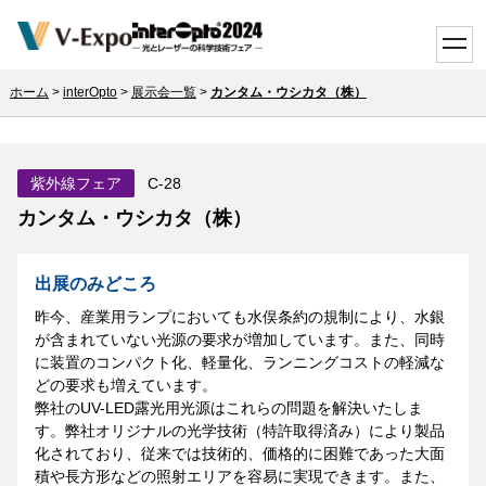
toggle
ホーム
>
interOpto
>
展示会一覧
>
カンタム・ウシカタ（株）
紫外線フェア
C-28
カンタム・ウシカタ（株）
出展のみどころ
昨今、産業用ランプにおいても水俣条約の規制により、水銀
が含まれていない光源の要求が増加しています。また、同時
に装置のコンパクト化、軽量化、ランニングコストの軽減な
どの要求も増えています。
弊社のUV-LED露光用光源はこれらの問題を解決いたしま
す。弊社オリジナルの光学技術（特許取得済み）により製品
化されており、従来では技術的、価格的に困難であった大面
積や長方形などの照射エリアを容易に実現できます。また、