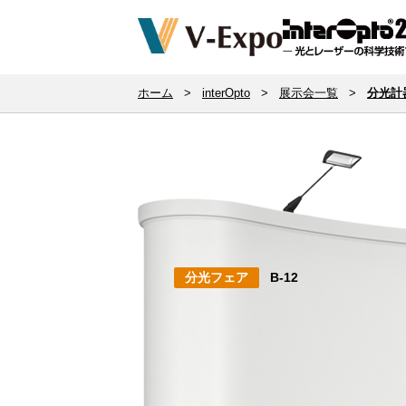
ホーム
>
interOpto
>
展示会一覧
>
分光計
分光フェア
B-12