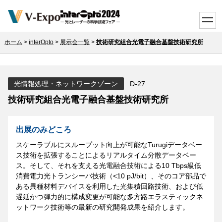
toggle
ホーム
>
interOpto
>
展示会一覧
>
技術研究組合光電子融合基盤技術研究所
光情報処理・ネットワークゾーン
D-27
技術研究組合光電子融合基盤技術研究所
出展のみどころ
スケーラブルにスループット向上が可能なTurugiデータベー
ス技術を拡張することによるリアルタイム分散データベー
ス。そして、それを支える光電融合技術による10 Tbps級低
消費電力光トランシーバ技術（<10 pJ/bit）、そのコア部品で
ある異種材料デバイスを利用した光集積回路技術、および低
遅延かつ弾力的に構成変更が可能な多方路エラスティックネ
ットワーク技術等の最新の研究開発成果を紹介します。