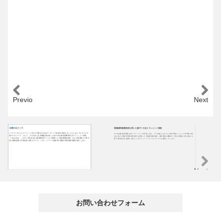
Previous
Next
出展のみどころ
異種材料集積技術を用いた新アーキ光トランシーバ技術
F
スケーラブルにスループット向上が可能なTurugiデータベース技術を拡張することによるリアルタイム分
10 Tbps級低消費電力光トランシーバの実現に向け、コア技術となるⅢ-Ⅴ族半導体とシリコン半導体の利
光
散データベース。そして、それを支える光電融合技術による10 Tbps級低消費電力光トランシーバ技術
点を活かす異種半導体材料接合を利用した光集積回路技術、電気回路の機能の一部を光回路に置き換える
光ス
（<10 pJ/bit）、そのコア部品である異種材料デバイスを利用した光集積回路技術、および低遅延かつ弾力
事で電力負担を低減する新しい光トランシーバアーキテクチャを開発しています。
デ
的に構成変更が可能な多方路エラスティックネットワーク技術等の最新の研究開発成果を紹介します。
モ
Next
お問い合わせフォーム