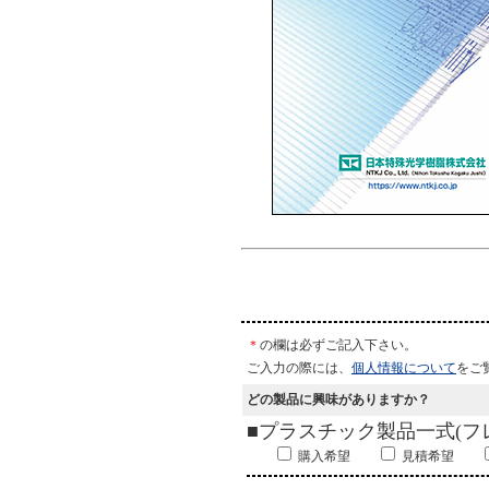
＊
の欄は必ずご記入下さい。
ご入力の際には、
個人情報について
をご
どの製品に興味がありますか？
■プラスチック製品一式(
購入希望
見積希望