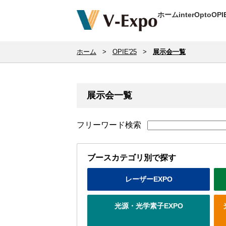
ホーム
interOpto
OPI
ホーム
>
OPIE'25
>
展示会一覧
展示会一覧
フリーワード検索
ブースカテゴリ別で探す
レーザーEXPO
光源・光学素子EXPO