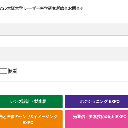
E‘25
大阪大学 レーザー科学研究所
総合お問合せ
レンズ設計・製造展
ポジショニング EXPO
光と画像のセンサ&イメージング
光通信・要素技術&応用EXPO
EXPO