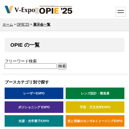
toggle
ホーム
>
OPIE'25
>
展示会一覧
OPIE の一覧
フリーワード検索
ブースカテゴリ別で探す
レーザーEXPO
レンズ設計・製造展
ポジショニング EXPO
宇宙・天文光学EXPO
光源・光学素子EXPO
光と画像のセンサ&イメージングEXPO