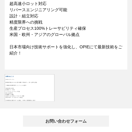
超高速小ロット対応
リバースエンジニアリング可能
設計・組立対応
精度限界への挑戦
生産プロセス100%トレーサビリティ確保
米国・欧州・アジアのグローバル拠点
日本市場向け技術サポートを強化し、OPIEにて最新技術をご
紹介！
出展のみどころ
CPG オプティクス
精密光学部品やカスタム光学の開発・製造を行い、様々な分野に貢献。
〜最先端の高精度光学ソリューションを提供〜
ODM/OEM に特化
超高速小ロット対応
リバースエンジニアリング可能
設計・組立対応
精度限界への挑戦
生産プロセス100%トレーサビリティ確保
米国・欧州・アジアのグローバル拠点
日本市場向け技術サポートを強化し、OPIEにて最新技術をご紹介！
お問い合わせフォーム