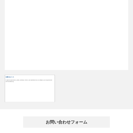
出展のみどころ
Customize optical lens, prisms, windows, mirrors, and cylindrical lens. according to your requirements
and lens drawing.
お問い合わせフォーム