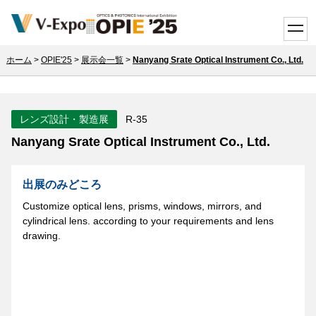
toggle
ホーム
>
OPIE'25
>
展示会一覧
>
Nanyang Srate Optical Instrument Co., Ltd.
レンズ設計・製造展
R-35
Nanyang Srate Optical Instrument Co., Ltd.
出展のみどころ
Customize optical lens, prisms, windows, mirrors, and
cylindrical lens. according to your requirements and lens
drawing.