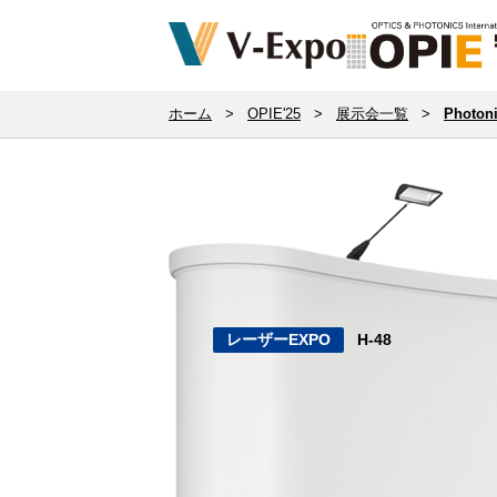
ホーム
>
OPIE'25
>
展示会一覧
>
Photon
レーザーEXPO
H-48