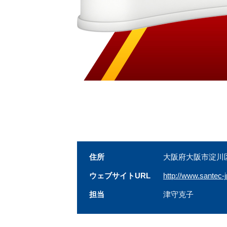
住所
大阪府大阪市淀川区
ウェブサイトURL
http://www.santec-j
担当
津守克子