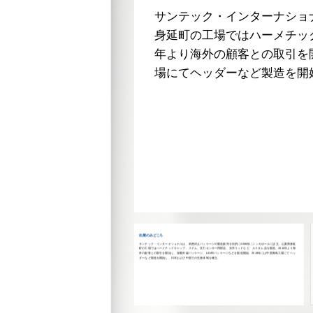
サンテック・インターナショ
身延町の工場ではハーメチッ
年より海外の顧客との取引を開
場にてヘッダーなど製造を開
出展のみどころ
サンテック・インターナショナルは、気密封止パッケージの製造販売を目的に2006年にシンガポールに設立。山梨県身延
町の工場ではハーメチックキャップ、ステム、圧力センサー用部品、光学リッドなど、カスタム品を製造。2010年より海
外の顧客との取引を開始し、深紫外線パッケージ、LiDARパッケージなどを製造開始。2019年には中国青島工場にてヘッ
ダーなど製造を開始し、日本および中国での生産体制を確立。