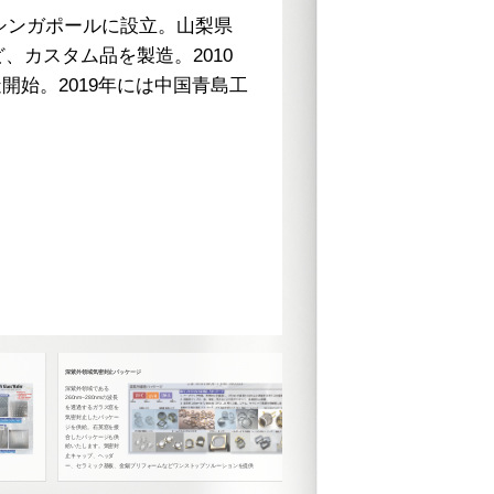
シンガポールに設立。山梨県
ガラス封止TOヘ
カスタム品を製造。2010
をもとに弊社で設
開始。2019年には中国青島工
TO(トランジス
TO5, TO8, 
ていただきます。
サファイア、シリ
をコバール枠に接
す。少量生産から
スタム対応となり
深紫外領域気密封止パッケージ
フィードスルーパッケージ
深紫外領域である
200種類以上の気密封止フィードスルー部品を取り揃えており
260nm~280nmの波長
ます。
を透過するガラス窓を
気密封止したパッケー
ジを供給。石英窓を接
合したパッケージも供
給いたします。気密封
止キャップ、ヘッダ
ー、セラミック基板、金錫プリフォームなどワンストップソルーションを提供