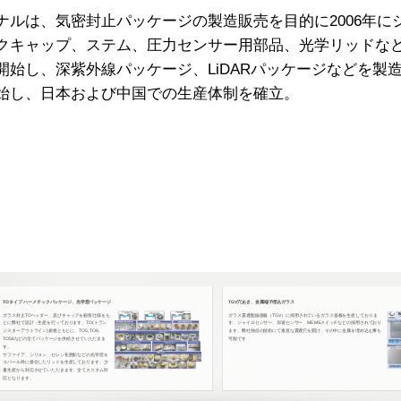
ナルは、気密封止パッケージの製造販売を目的に2006年に
クキャップ、ステム、圧力センサー用部品、光学リッドなど、
始し、深紫外線パッケージ、LiDARパッケージなどを製造
始し、日本および中国での生産体制を確立。
TOタイプ ハーメチックパッケージ、光学窓パッケージ
TGV穴あき、金属端子埋込ガラス
ガラス封止TOヘッダー、及びキャップを顧客仕様をも
ガラス貫通配線基板（TGV）に採用されているガラス基板を生産しておりま
とに弊社で設計・生産を行っております。TO(トラン
す。ジャイロセンサー、加速センサー、MEMSスイッチなどの採用されており
ジスターアウトライン)規格ともとに、TO5, TO8,
ます。弊社独自の技術にて垂直な貫通穴を開け、その中に金属を埋め込む事も
TO56などの全てパッケージを供給させていただきま
可能です
す。
サファイア、シリコン、セレン化亜鉛などの光学窓を
コバール枠に接合したリッドを生産しております。少
量生産から対応させていただきます。全てカスタム対
応となります。