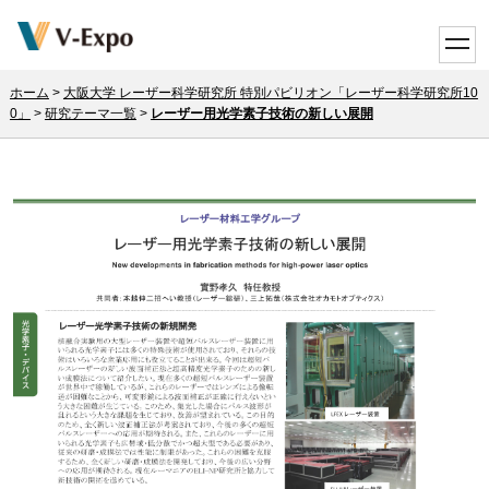
toggle
ホーム
>
大阪大学 レーザー科学研究所 特別パビリオン「レーザー科学研究所10
0」
>
研究テーマ一覧
>
レーザー用光学素子技術の新しい展開