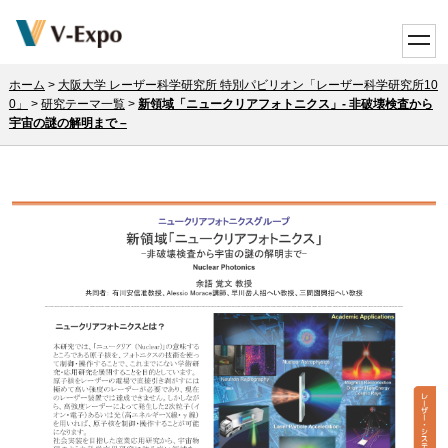
toggle
ホーム
>
大阪大学 レーザー科学研究所 特別パビリオン「レーザー科学研究所10
0」
>
研究テーマ一覧
>
新領域「ニュークリアフォトニクス」- 非破壊検査から
宇宙の謎の解明まで –