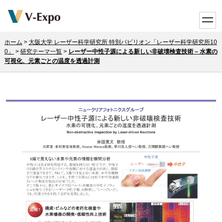
toggle
ホーム
>
大阪大学 レーザー科学研究所 特別パビリオン「レーザー科学研究所10
0」
>
研究テーマ一覧
>
レーザー中性子源による新しい非破壊検査技術 – 水素の
可視化、元素ごとの温度を透過計測