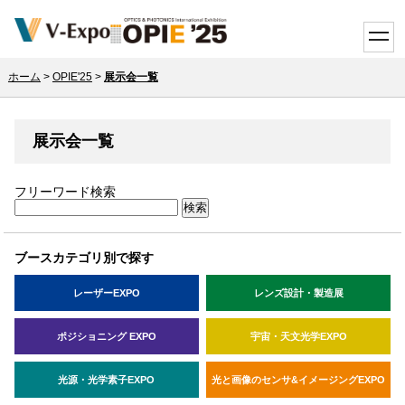
toggle
ホーム
>
OPIE'25
>
展示会一覧
展示会一覧
フリーワード検索
ブースカテゴリ別で探す
レーザーEXPO
レンズ設計・製造展
ポジショニング EXPO
宇宙・天文光学EXPO
光源・光学素子EXPO
光と画像のセンサ&イメージングEXPO